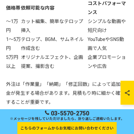
コストパフォーマ
価格帯
依頼可能な内容
ンス
～1万
カット編集、簡単なテロップ
シンプルな動画や
円
挿入
短尺向け
1～5万
テロップ、BGM、サムネイル
YouTubeやSNS動
円
作成含む
画で人気
5万円
オリジナルエフェクト、企画
企業プロモーショ
以上
提案、撮影含む
ンや広告
外注は「作業量」「納期」「修正回数」によって追加料
金が発生する場合があります。見積もり時に細かく確認
することが重要です。
03-5570-2750
※メッセージを残していただけましたら、折り返しご連絡いたします。
依頼から納品までの流れとトラブル回避策
こちらのフォームからお気軽にお問い合わせください
依頼から納品までの流れを把握しておくことで、無駄な