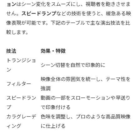
ョン
はシーン変化をスムーズにし、視聴者を飽きさせま
せん。
スピードランプ
などの技術を使うと、緩急ある映
像表現が可能です。下記のテーブルで主な演出技法を比
較します。
技法
効果・特徴
トランジショ
シーン切替を自然で印象的に
ン
映像全体の雰囲気を統一し、テーマ性を
フィルター
強調
スピードラン
動画の一部をスローモーションや早送り
プ
で印象付ける
カラグレーデ
色味を調整し、プロのような高品質映像
ィング
に仕上げる