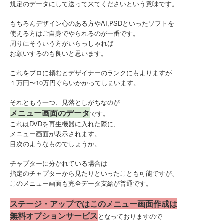
規定のデータにして送って来てくださいという意味です。
もちろんデザイン心のある方やAI,PSDといったソフトを
使える方はご自身でやられるのが一番です。
周りにそういう方がいらっしゃれば
お願いするのも良いと思います。
これをプロに頼むとデザイナーのランクにもよりますが
１万円〜10万円ぐらいかかってしまいます。
それともう一つ、見落としがちなのが
メニュー画面のデータ
です。
これはDVDを再生機器に入れた際に、
メニュー画面が表示されます。
目次のようなものでしょうか。
チャプターに分かれている場合は
指定のチャプターから見たりといったことも可能ですが、
このメニュー画面も完全データ支給が普通です。
ステージ・アップではこのメニュー画面作成は
無料オプションサービス
となっておりますので