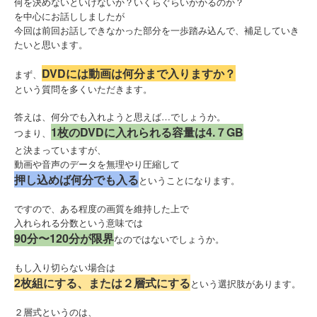
何を決めないといけないか？いくらぐらいかかるのか？
を中心にお話ししましたが
今回は前回お話しできなかった部分を一歩踏み込んで、補足していき
たいと思います。
DVDには動画は
何分まで入りますか？
まず、
という質問を多くいただきます。
答えは、何分でも入れようと思えば…でしょうか。
1枚のDVDに入れられる容量は
4.７GB
つまり、
と決まっていますが、
動画や音声のデータを無理やり圧縮して
押し込めば何分でも入る
ということになります。
ですので、ある程度の画質を維持した上で
入れられる分数という意味では
90分〜120分が限界
なのではないでしょうか。
もし入り切らない場合は
2枚組にする、または２層式にする
という選択肢があります。
２層式というのは、