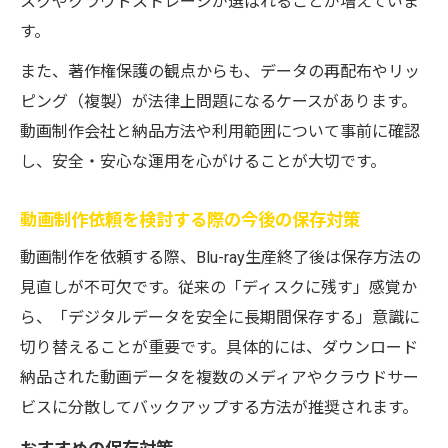
スクやクラウドストレージが選ばれることが増えていま
動画制作を依頼する際の保存方法見直しポイン
す。
ト
また、著作権保護の観点からも、データの再配布やリッ
動画制作依頼時に再考すべき保存方法の選
ピング（複製）が法律上問題になるケースがあります。
定
動画制作会社と納品方法や利用範囲について事前に確認
ブルーレイ生産終了今後に有効な保存対策
し、安全・安心な運用を心がけることが大切です。
とは
動画制作依頼とダウンロード保存の最適化
動画制作依頼を検討する際の今後の保存対策
法
動画制作を依頼する際、Blu-ray生産終了後は保存方法の
保存方法の見直しが動画制作依頼で重要な
見直しが不可欠です。従来の「ディスクに残す」感覚か
理由
ら、「デジタルデータを安全に長期間保存する」意識に
ブルーレイ生産終了を受けた保存戦略のヒ
切り替えることが重要です。具体的には、ダウンロード
ント
納品された動画データを複数のメディアやクラウドサー
ビスに分散してバックアップする方法が推奨されます。
物理メディアからデジタルへ最適な移行の選び
方