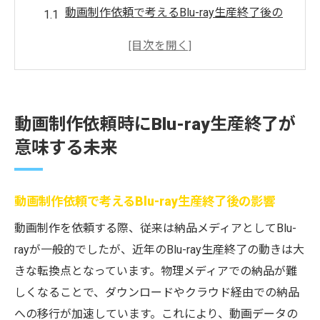
動画制作依頼で考えるBlu-ray生産終了後の
影響
ブルーレイ生産終了が動画納品に与える変
化を解説
動画制作依頼を検討する際の今後の保存対
動画制作依頼時にBlu-ray生産終了が
策
意味する未来
生産終了なぜ起きたかと動画制作依頼の現
場
ブルーレイ生産終了今後の依頼方法の要点
動画制作依頼で考えるBlu-ray生産終了後の影響
安全なダウンロード納品へ移行する際の要点を
動画制作を依頼する際、従来は納品メディアとしてBlu-
解説
rayが一般的でしたが、近年のBlu-ray生産終了の動きは大
動画制作依頼後の安全なダウンロード納品
きな転換点となっています。物理メディアでの納品が難
活用法
しくなることで、ダウンロードやクラウド経由での納品
ブルーレイ生産終了時のダウンロード移行
への移行が加速しています。これにより、動画データの