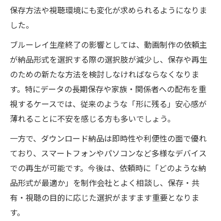
ポイント
保存方法や視聴環境にも変化が求められるようになりま
した。
納品を安全に保つ動画制作依頼時の注意点
まとめ
ブルーレイ生産終了の影響としては、動画制作の依頼主
動画制作依頼で安心できるダウンロード納
が納品形式を選択する際の選択肢が減少し、保存や再生
品のコツ
のための新たな方法を検討しなければならなくなりま
ダウンロード納品へ動画制作依頼で求めら
す。特にデータの長期保存や家族・関係者への配布を重
れる準備
視するケースでは、従来のような「形に残る」安心感が
薄れることに不安を感じる方も多いでしょう。
Blu-ray生産終了の理由と今後の動画保存戦略
動画制作依頼時に知るべき生産終了の理由
一方で、ダウンロード納品は即時性や利便性の面で優れ
ており、スマートフォンやパソコンなど多様なデバイス
ブルーレイ生産終了なぜ起きたかを徹底解
での再生が可能です。今後は、依頼時に「どのような納
説
品形式が最適か」を制作会社とよく相談し、保存・共
今後の動画保存戦略を動画制作依頼で考え
有・視聴の目的に応じた選択がますます重要となりま
る
す。
ブルーレイ生産終了今後の展開と依頼の視