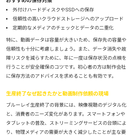
おすすめの保存対策
動画制作依頼で考える最適な移行方法の比
外付けハードディスクやSSDへの保存
較
信頼性の高いクラウドストレージへのアップロード
ブルーレイ生産終了で注目されるデジタル
定期的なメディアのチェックとデータの二重化
移行
特に、動画データは容量が大きいため、保存先の容量や
物理メディアからデジタル保存への流れと
信頼性も十分に考慮しましょう。また、データ消失や故
は
障リスクを減らすために、年に一度は保存状況の点検を
動画制作依頼を機に選びたい移行手段の特
行うことが安全確保のコツです。初心者の方は制作会社
徴
に保存方法のアドバイスを求めることも有効です。
ブルーレイ生産終了今後の保存方法の選び
生産終了なぜ起きたかと動画制作依頼の現場
方
ブルーレイ生産終了の背景には、映像視聴のデジタル化
と、消費者のニーズ変化があります。スマートフォンや
タブレットの普及、ストリーミングサービスの台頭によ
り、物理メディアの需要が大きく減少したことが主な要