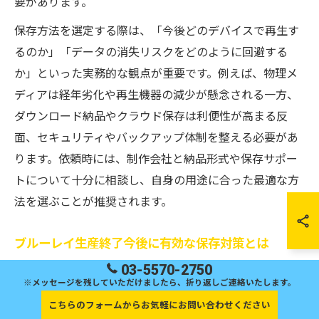
要があります。
保存方法を選定する際は、「今後どのデバイスで再生す
るのか」「データの消失リスクをどのように回避する
か」といった実務的な観点が重要です。例えば、物理メ
ディアは経年劣化や再生機器の減少が懸念される一方、
ダウンロード納品やクラウド保存は利便性が高まる反
面、セキュリティやバックアップ体制を整える必要があ
ります。依頼時には、制作会社と納品形式や保存サポー
トについて十分に相談し、自身の用途に合った最適な方
法を選ぶことが推奨されます。
ブルーレイ生産終了今後に有効な保存対策とは
03-5570-2750
ブルーレイ生産終了が現実となりつつある中、今後の動
※メッセージを残していただけましたら、折り返しご連絡いたします。
画保存対策として有効なのは、ダウンロード納品やクラ
こちらのフォームからお気軽にお問い合わせください
ウドサービスの活用です。これらは物理メディアの入手