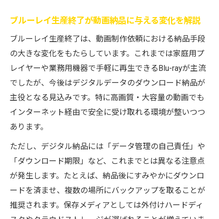
点
ブルーレイ生産終了が動画納品に与える変化を解説
動画制作依頼を見据えた保存方法の選び方
ブルーレイ生産終了は、動画制作依頼における納品手段
ダウンロード納品ならではのメリットとリスク
の大きな変化をもたらしています。これまでは家庭用プ
管理
レイヤーや業務用機器で手軽に再生できるBlu-rayが主流
動画制作依頼で安心なダウンロード納品の
でしたが、今後はデジタルデータのダウンロード納品が
利点
主役となる見込みです。特に高画質・大容量の動画でも
ブルーレイ生産終了後の納品で注意すべき
インターネット経由で安全に受け取れる環境が整いつつ
リスク
あります。
動画制作依頼時に知るべきダウンロードの
ただし、デジタル納品には「データ管理の自己責任」や
強み
「ダウンロード期限」など、これまでとは異なる注意点
ダウンロード納品のメリットと安全な管理
が発生します。たとえば、納品後にすみやかにダウンロ
方法
ードを済ませ、複数の場所にバックアップを取ることが
ブルーレイ生産終了を受けたリスク対策の
推奨されます。保存メディアとしては外付けハードディ
重要性