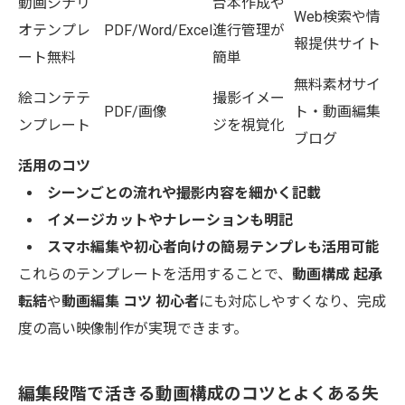
動画シナリ
台本作成や
Web検索や情
オテンプレ
PDF/Word/Excel
進行管理が
報提供サイト
ート無料
簡単
無料素材サイ
絵コンテテ
撮影イメー
PDF/画像
ト・動画編集
ンプレート
ジを視覚化
ブログ
活用のコツ
シーンごとの流れや撮影内容を細かく記載
イメージカットやナレーションも明記
スマホ編集や初心者向けの簡易テンプレも活用可能
これらのテンプレートを活用することで、
動画構成 起承
転結
や
動画編集 コツ 初心者
にも対応しやすくなり、完成
度の高い映像制作が実現できます。
編集段階で活きる動画構成のコツとよくある失