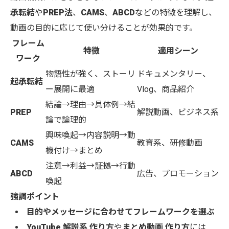
承転結
や
PREP法
、
CAMS
、
ABCD
などの特徴を理解し、
動画の目的に応じて使い分けることが効果的です。
フレーム
特徴
適用シーン
ワーク
物語性が強く、ストーリ
ドキュメンタリー、
起承転結
ー展開に最適
Vlog、商品紹介
結論→理由→具体例→結
PREP
解説動画、ビジネス系
論で論理的
興味喚起→内容説明→動
CAMS
教育系、研修動画
機付け→まとめ
注意→利益→証拠→行動
ABCD
広告、プロモーション
喚起
強調ポイント
目的やメッセージに合わせてフレームワークを選ぶ
YouTube 解説系 作り方
や
まとめ動画 作り方
には