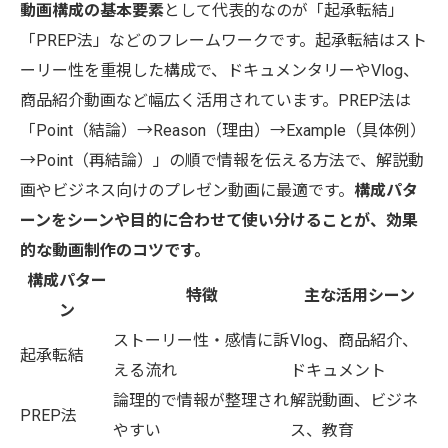
動画構成の基本要素
として代表的なのが「起承転結」
「PREP法」などのフレームワークです。起承転結はスト
ーリー性を重視した構成で、ドキュメンタリーやVlog、
商品紹介動画など幅広く活用されています。PREP法は
「Point（結論）→Reason（理由）→Example（具体例）
→Point（再結論）」の順で情報を伝える方法で、解説動
画やビジネス向けのプレゼン動画に最適です。
構成パタ
ーンをシーンや目的に合わせて使い分けることが、効果
的な動画制作のコツです。
構成パター
特徴
主な活用シーン
ン
ストーリー性・感情に訴
Vlog、商品紹介、
起承転結
える流れ
ドキュメント
論理的で情報が整理され
解説動画、ビジネ
PREP法
やすい
ス、教育