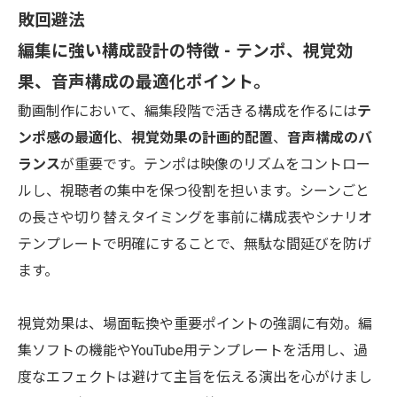
敗回避法
編集に強い構成設計の特徴 - テンポ、視覚効
果、音声構成の最適化ポイント。
動画制作において、編集段階で活きる構成を作るには
テ
ンポ感の最適化
、
視覚効果の計画的配置
、
音声構成のバ
ランス
が重要です。テンポは映像のリズムをコントロー
ルし、視聴者の集中を保つ役割を担います。シーンごと
の長さや切り替えタイミングを事前に構成表やシナリオ
テンプレートで明確にすることで、無駄な間延びを防げ
ます。
視覚効果は、場面転換や重要ポイントの強調に有効。編
集ソフトの機能やYouTube用テンプレートを活用し、過
度なエフェクトは避けて主旨を伝える演出を心がけまし