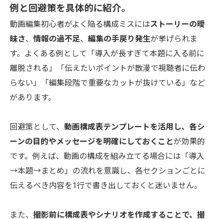
例と回避策を具体的に紹介。
動画編集初心者がよく陥る構成ミスには
ストーリーの曖
昧さ
、
情報の過不足
、
編集の手戻り発生
が挙げられま
す。よくある例として「導入が長すぎて本題に入る前に
離脱される」「伝えたいポイントが散漫で視聴者に伝わ
らない」「編集段階で重要なカットが抜けている」など
があります。
回避策として、
動画構成表テンプレートを活用し、各シ
ーンの目的やメッセージを明確にしておくこと
が効果的
です。例えば、動画の構成を組み立てる場合には「導入
→本題→まとめ」の流れを意識し、各セクションごとに
伝えるべき内容を1行で書き出しておくと迷いません。
また、
撮影前に構成表やシナリオを作成することで、撮