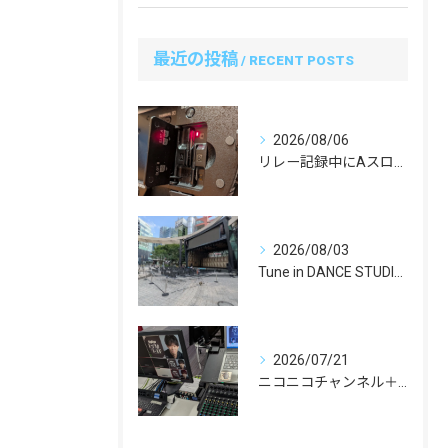
最近の投稿
RECENT POSTS
2026/08/06
リレー記録中にAスロットのSDカードを抜くのはアリ？先輩カメラマンに教わったプロの安全運用ルール
2026/08/03
Tune in DANCE STUDIO『SUMMER TU...
2026/07/21
ニコニコチャンネル＋「西川大貴のエンタメワールド」#19 配信を担当いたしました！