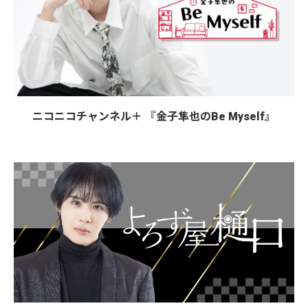
ニコニコチャンネル＋ 『金子隼也のBe Myself』